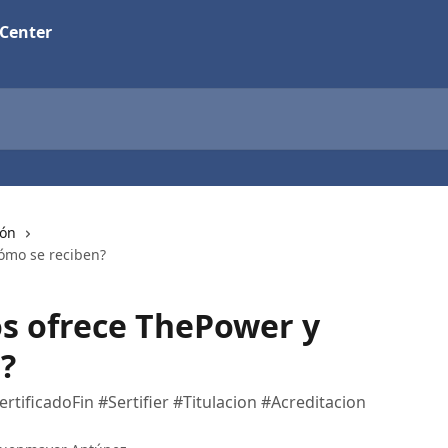
 Center
ón
cómo se reciben?
os ofrece ThePower y
?
ertificadoFin #Sertifier #Titulacion #Acreditacion