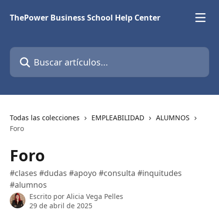
Ir al contenido principal
ThePower Business School Help Center
Buscar artículos...
Todas las colecciones
EMPLEABILIDAD
ALUMNOS
Foro
Foro
#clases #dudas #apoyo #consulta #inquitudes
#alumnos
Escrito por
Alicia Vega Pelles
29 de abril de 2025