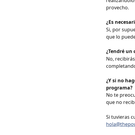
realizándolo
provecho.
¿Es necesari
Si, por supue
que lo puede
¿Tendré un 
No, recibirá
completando 
¿Y si no ha
programa?
No te preocu
que no recib
Si tuvieras 
hola@thepow