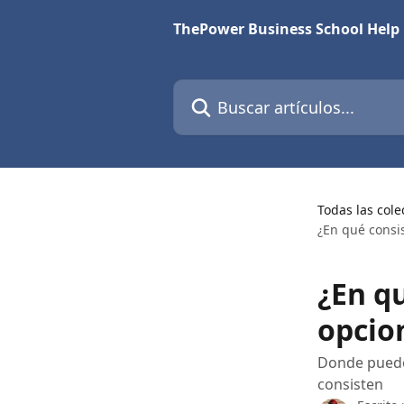
Ir al contenido principal
ThePower Business School Help
Buscar artículos...
Todas las cole
¿En qué consi
¿En q
opcio
Donde puedo
consisten