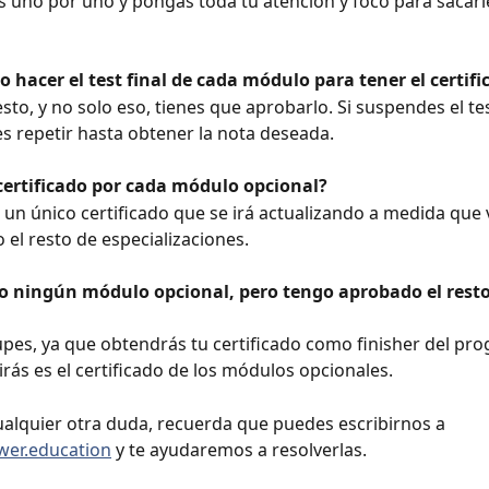
s uno por uno y pongas toda tu atención y foco para sacarl
o hacer el test final de cada módulo para tener el certif
sto, y no solo eso, tienes que aprobarlo. Si suspendes el te
s repetir hasta obtener la nota deseada. 
certificado por cada módulo opcional?
s un único certificado que se irá actualizando a medida que 
el resto de especializaciones. 
go ningún módulo opcional, pero tengo aprobado el resto
pes, ya que obtendrás tu certificado como finisher del pro
irás es el certificado de los módulos opcionales.
cualquier otra duda, recuerda que puedes escribirnos a 
er.education
 y te ayudaremos a resolverlas. 