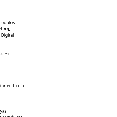
módulos 
ting,
Digital 
e los 
ar en tu día 
yas 