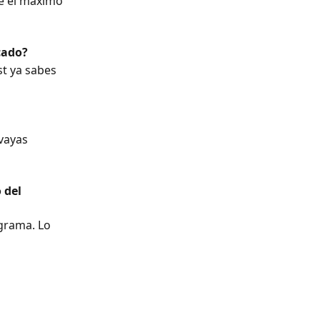
e el máximo 
icado?
st ya sabes 
vayas 
 del 
grama. Lo 