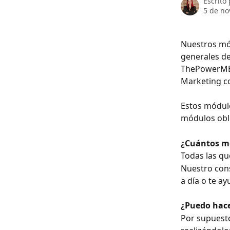
Escrito
5 de no
Nuestros mó
generales de
ThePowerMBA 
Marketing c
Estos módulo
módulos obli
¿Cuántos m
Todas las qu
Nuestro cons
a día o te a
¿Puedo hace
Por supuesto