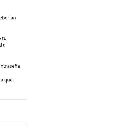
eberían 
 tu 
ás 
ontraseña 
ra que 