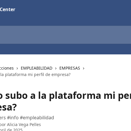
 Center
cciones
EMPLEABILIDAD
EMPRESAS
la plataforma mi perfil de empresa?
 subo a la plataforma mi per
sa?
ers #info #empleabilidad
 por
Alicia Vega Pelles
bril de 2025